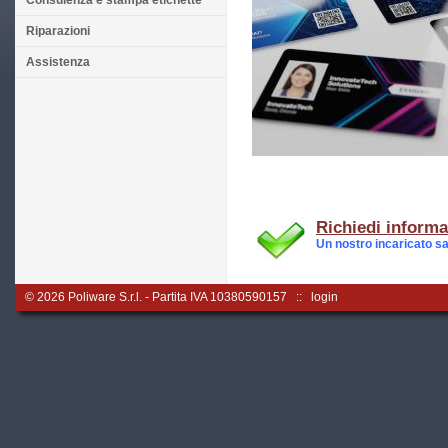
Consulenza e stampa etichette
Riparazioni
Assistenza
Richiedi inform
Un nostro incaricato sar
© 2026
Poliware S.r.l.
- Partita IVA 10380590157 ::
login