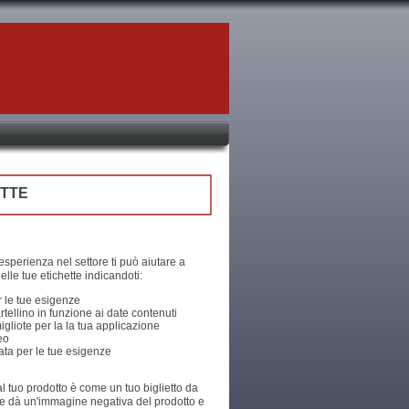
ETTE
sperienza nel settore ti può aiutare a
elle tue etichette indicandoti:
r le tue esigenze
artellino in funzione ai date contenuti
igliote per la la tua applicazione
eo
ta per le tue esigenze
al tuo prodotto è come un tuo biglietto da
le dà un'immagine negativa del prodotto e