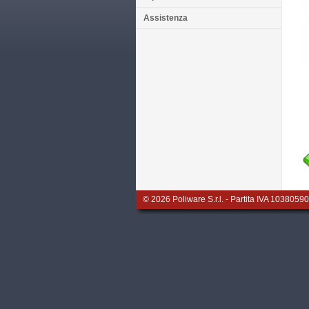
Assistenza
© 2026
Poliware S.r.l.
- Partita IVA 103805