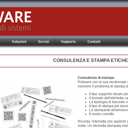
Soluzioni
Servizi
Supporto
Contatti
CONSULENZA E STAMPA ETICH
Consulenza di stampa:
Poliware con la sua ventennale e
risolvere il problema di stampa d
Il tipo supporto ideale pe
Il formato dell'etichetta c
La tipologia di barcode m
Il tipo di stampa più idon
La stampante dimensiona
Il nastro corretto
Ricorda: l'etichetta che applichi 
visita. Un etichetta stampata ma