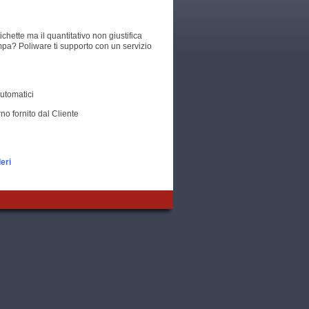
chette ma il quantitativo non giustifica
ampa? Poliware ti supporto con un servizio
utomatici
no fornito dal Cliente
deri